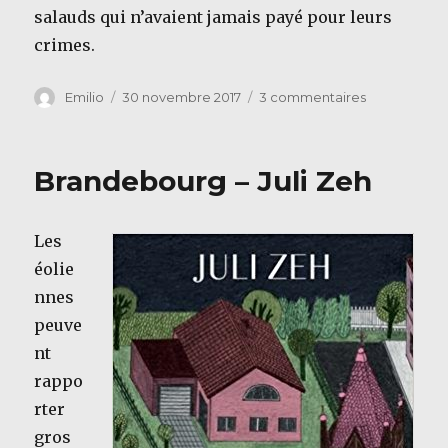
salauds qui n’avaient jamais payé pour leurs
crimes.
Auteur
Publié
sur
Emilio
30 novembre 2017
3 commentaires
le
Le
jour
d’avant
Brandebourg – Juli Zeh
–
Sorj
Chalandon
Les
éolie
nnes
peuve
nt
rappo
rter
gros