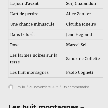
Le jour d’avant
Sorj Chalandon
L’art de perdre
Alice Zeniter
Une chance minuscule
Claudia Pineiro
Dans la forêt
Jean Hegland
Rosa
Marcel Sel
Les larmes noires sur la
Sandrine Collette
terre
Les huit montagnes
Paolo Cogneti
Auteur
Publié
sur
Emilio
30 novembre 2017
Un commentaire
le
Les
livres
de
Les huit montagnes –
la