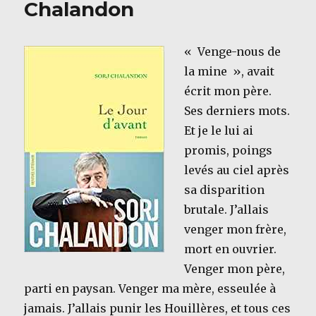
Chalandon
Zeniter
« Venge-nous de
la mine », avait
écrit mon père.
Ses derniers mots.
Et je le lui ai
promis, poings
levés au ciel après
sa disparition
brutale. J’allais
venger mon frère,
mort en ouvrier.
Venger mon père,
parti en paysan. Venger ma mère, esseulée à
jamais. J’allais punir les Houillères, et tous ces