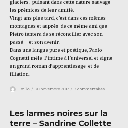
glaciers, puisant dans cette nature sauvage
les prémices de leur amitié.
Vingt ans plus tard, c’est dans ces mêmes
montagnes et auprès de ce même ami que
Pietro tentera de se réconcilier avec son
passé – et son avenir.
Dans une langue pure et poétique, Paolo
Cognetti mêle l’intime à l’universel et signe
un grand roman d’apprentissage et de
filiation.
Auteur
Publié
sur
Emilio
30 novembre 2017
3 commentaires
le
Les
huit
montagnes
Les larmes noires sur la
–
Paolo
terre – Sandrine Collette
Cognetti