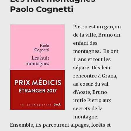
saison
Paolo Cognetti
2018
Pietro est un garçon
de la ville, Bruno un
enfant des
montagnes. Ils ont
11 ans et tout les
sépare. Dès leur
rencontre à Grana,
au coeur du val
d’Aoste, Bruno
initie Pietro aux
secrets de la
montagne.
Ensemble, ils parcourent alpages, forêts et