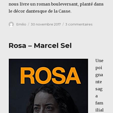
nous livre un roman bouleversant, planté dans
le décor dantesque de la Casse.
Auteur
Publié
sur
Emilio
30 novembre 2017
3 commentaires
le
Les
larmes
noires
Rosa – Marcel Sel
sur
la
terre
Une
–
Sandrine
poi
Collette
gna
nte
sag
a
fam
ilial