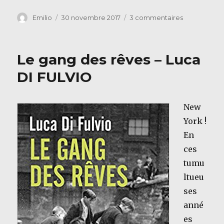
Auteur
Publié
sur
Emilio
30 novembre 2017
3 commentaires
le
Un
funambule
sur
Le gang des rêves – Luca
le
sable
DI FULVIO
–
Gilles
Marchand
New
York !
En
ces
tumu
ltueu
ses
anné
es