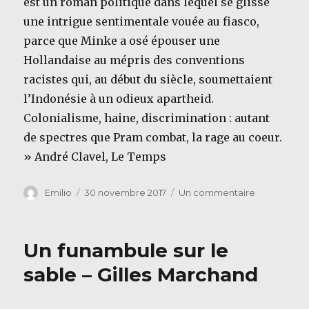
est un roman politique dans lequel se glisse
une intrigue sentimentale vouée au fiasco,
parce que Minke a osé épouser une
Hollandaise au mépris des conventions
racistes qui, au début du siècle, soumettaient
l’Indonésie à un odieux apartheid.
Colonialisme, haine, discrimination : autant
de spectres que Pram combat, la rage au coeur.
» André Clavel, Le Temps
Auteur
Publié
sur
Emilio
30 novembre 2017
Un commentaire
le
Le
monde
des
Un funambule sur le
hommes
–
sable – Gilles Marchand
Pramoedya
Ananta
Toer