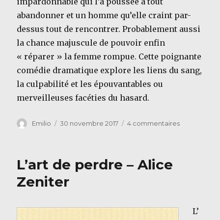
impardonnable qui l’a poussée à tout
abandonner et un homme qu’elle craint par-
dessus tout de rencontrer. Probablement aussi
la chance majuscule de pouvoir enfin
« réparer » la femme rompue. Cette poignante
comédie dramatique explore les liens du sang,
la culpabilité et les épouvantables ou
merveilleuses facéties du hasard.
Auteur
Publié
sur
Emilio
30 novembre 2017
4 commentaires
le
Une
chance
minuscule
L’art de perdre – Alice
–
Claudia
Zeniter
Pineiro
L’