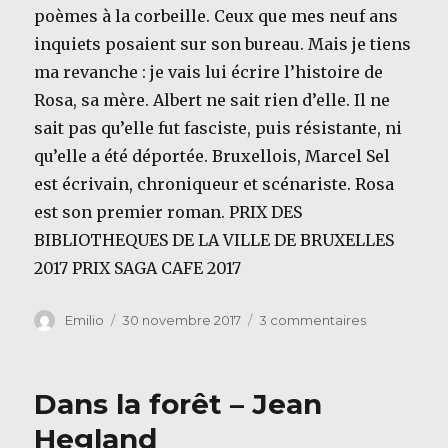
poèmes à la corbeille. Ceux que mes neuf ans
inquiets posaient sur son bureau. Mais je tiens
ma revanche : je vais lui écrire l’histoire de
Rosa, sa mère. Albert ne sait rien d’elle. Il ne
sait pas qu’elle fut fasciste, puis résistante, ni
qu’elle a été déportée. Bruxellois, Marcel Sel
est écrivain, chroniqueur et scénariste. Rosa
est son premier roman. PRIX DES
BIBLIOTHEQUES DE LA VILLE DE BRUXELLES
2017 PRIX SAGA CAFE 2017
Auteur
Publié
sur
Emilio
30 novembre 2017
3 commentaires
le
Rosa
–
Marcel
Dans la forêt – Jean
Sel
Hegland