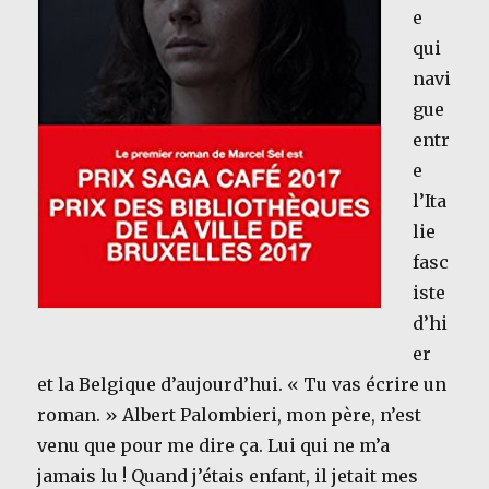
e
qui
navi
gue
entr
e
l’Ita
lie
fasc
iste
d’hi
er
et la Belgique d’aujourd’hui. « Tu vas écrire un
roman. » Albert Palombieri, mon père, n’est
venu que pour me dire ça. Lui qui ne m’a
jamais lu ! Quand j’étais enfant, il jetait mes