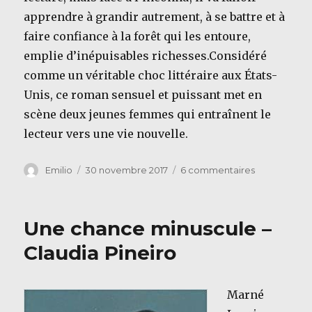
apprendre à grandir autrement, à se battre et à
faire confiance à la forêt qui les entoure,
emplie d’inépuisables richesses.Considéré
comme un véritable choc littéraire aux États-
Unis, ce roman sensuel et puissant met en
scène deux jeunes femmes qui entraînent le
lecteur vers une vie nouvelle.
Auteur
Publié
sur
Emilio
30 novembre 2017
6 commentaires
le
Dans
la
forêt
Une chance minuscule –
–
Jean
Claudia Pineiro
Hegland
Marné