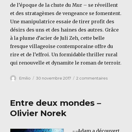
de l’époque de la chute du Mur – se réveillent
et des stratagèmes de vengeance se fomentent.
Une manipulatrice essaie de tirer profit des
désirs des uns et des haines des autres. Grâce
à la plume d’acier de Juli Zeh, cette belle
fresque villageoise contemporaine offre du
rire et de l’effroi. Un formidable thriller rural
qui renouvelle et dynamite le roman de terroir.
Auteur
Publié
sur
Emilio
30 novembre 2017
2 commentaires
le
Brandebour
–
Juli
Entre deux mondes –
Zeh
Olivier Norek
~~Adam a découvert