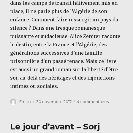
dans les camps de transit hâtivement mis en
place, il ne parle plus de l’Algérie de son
enfance. Comment faire ressurgir un pays du
silence ? Dans une fresque romanesque
puissante et audacieuse, Alice Zeniter raconte
le destin, entre la France et l’Algérie, des
générations successives d’une famille
prisonnière d’un passé tenace. Mais ce livre
est aussi un grand roman sur la liberté d’être
soi, au-delà des héritages et des injonctions
intimes ou sociales.
Auteur
Publié
sur
Emilio
30 novembre 2017
4 commentaires
le
L’art
de
perdre
Le jour d’avant – Sorj
–
Alice