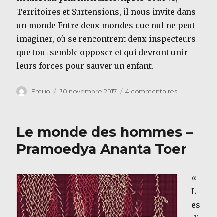
Territoires et Surtensions, il nous invite dans
un monde Entre deux mondes que nul ne peut
imaginer, où se rencontrent deux inspecteurs
que tout semble opposer et qui devront unir
leurs forces pour sauver un enfant.
Auteur
Publié
sur
Emilio
30 novembre 2017
4 commentaires
le
Entre
deux
mondes
Le monde des hommes –
–
Olivier
Pramoedya Ananta Toer
Norek
«
L
es